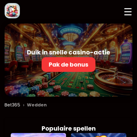
☰
Duik in snelle casino-actie
Pak de bonus
›
Bet365
Wedden
Populaire spellen