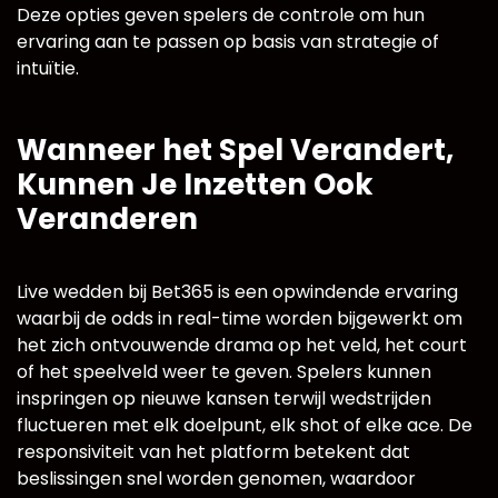
Deze opties geven spelers de controle om hun
ervaring aan te passen op basis van strategie of
intuïtie.
Wanneer het Spel Verandert,
Kunnen Je Inzetten Ook
Veranderen
Live wedden bij Bet365 is een opwindende ervaring
waarbij de odds in real-time worden bijgewerkt om
het zich ontvouwende drama op het veld, het court
of het speelveld weer te geven. Spelers kunnen
inspringen op nieuwe kansen terwijl wedstrijden
fluctueren met elk doelpunt, elk shot of elke ace. De
responsiviteit van het platform betekent dat
beslissingen snel worden genomen, waardoor