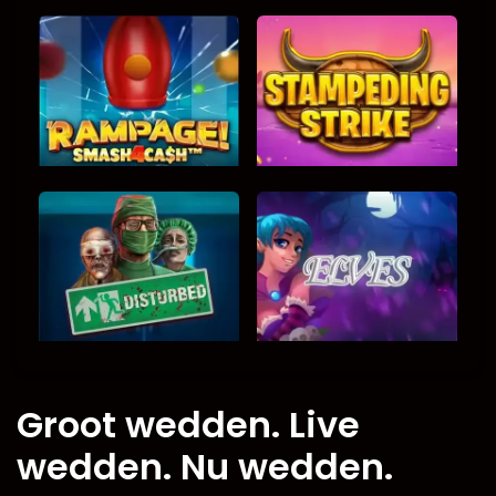
Groot wedden. Live
wedden. Nu wedden.