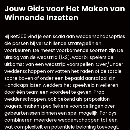
Jouw Gids voor Het Maken van
Winnende Inzetten
Bij Bet365 vind je een scala aan weddenschapsopties
die passen bij verschillende strategieën en
voorkeuren. De meest voorkomende soorten zijn De
uitslag van de wedstrijd (1X2), waarbij spelers de
uitkomst van een wedstrijd voorspellen. Over/Under
weddenschappen omvatten het raden of de totale
score boven of onder een bepaald aantal zal zijn.
Handicaps laten wedders het speelveld nivelleren
door één team een voordeel te geven. Prop
weddenschappen, ook bekend als proposition
wagers, maken specifiekere voorspellingen over
gebeurtenissen binnen een spel mogelijk. Parlays
combineren meerdere weddenschappen tot één,
wat complexiteit en potentiële beloning toevoegt.