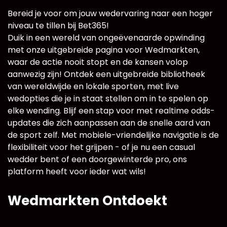
Bereid je voor om jouw wedervaring naar een hoger
niveau te tillen bij Bet365!
Duik in een wereld van ongeëvenaarde opwinding
met onze uitgebreide pagina voor Wedmarkten,
waar de actie nooit stopt en de kansen volop
aanwezig zijn! Ontdek een uitgebreide bibliotheek
van wereldwijde en lokale sporten, met live
wedopties die je in staat stellen om in te spelen op
elke wending. Blijf een stap voor met realtime odds-
updates die zich aanpassen aan de snelle aard van
de sport zelf. Met mobiele-vriendelijke navigatie is de
flexibiliteit voor het grijpen - of je nu een casual
wedder bent of een doorgewinterde pro, ons
platform heeft voor ieder wat wils!
Wedmarkten Ontdoekt