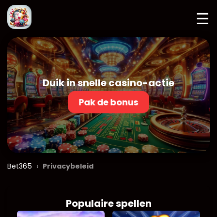
☰
Duik in snelle casino-actie
Pak de bonus
›
Bet365
Privacybeleid
Populaire spellen